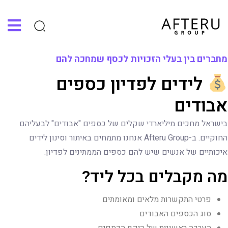
מ
ח
ב
ר
י
ם
ב
י
ן
ב
ע
ל
י
ה
ז
כ
ו
י
ו
ת
ל
כ
ס
ף
ש
מ
ח
כ
ה
ל
ה
ם
ל
י
ד
י
ם
ל
פ
ד
י
ו
ן
כ
ס
פ
י
ם
א
ב
ו
ד
י
ם
בישראל מחכים מיליארדי שקלים של כספים "אבודים" לבעליהם
החוקיים. ב-Afteru Group אנחנו מתמחים באיתור וסינון לידים
איכותיים של אנשים שיש להם כספים הממתינים לפדיון.
מה מקבלים בכל ליד?
פרטי התקשרות מלאים ומאומתים
סוג הכספים האבודים