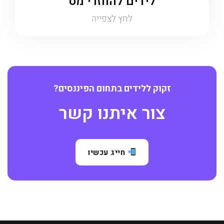
לידים להחזרי מס
לחץ לצפייה
ז
ק
ו
ק
ל
ל
י
ד
י
ם
ב
ת
ח
ו
ם
ה
פ
י
נ
נ
ס
י
ם
?
צ
ו
ר
א
י
ת
נ
ו
ק
ש
ר
חייג עכשיו