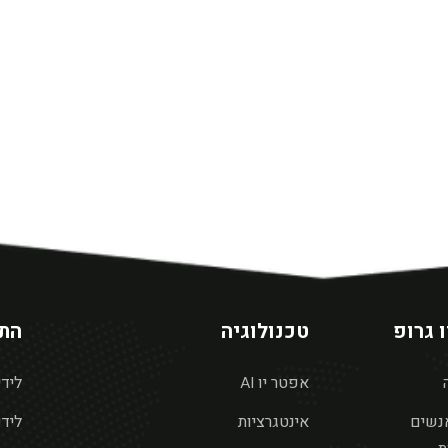
 גרופ
טכנולוגיה
התח
אפטר יו AI
ליד
נשים
אינטגרציות
ליד