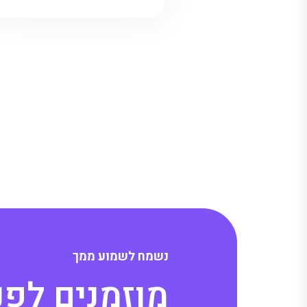
נ
ש
מ
ח
ל
ש
מ
ו
ע
מ
מ
ך
מ
ו
ז
מ
נ
י
ם
ל
פ
נ