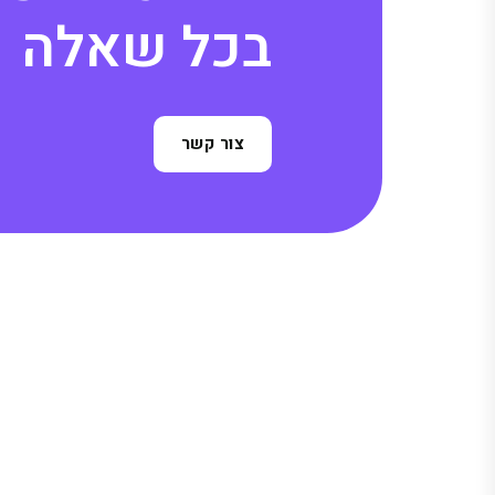
ב
כ
ל
ש
א
ל
ה
צור קשר