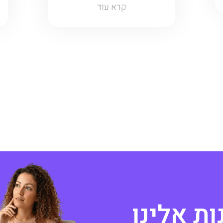
קרא עוד
ו
ת
א
ל
י
נ
ו