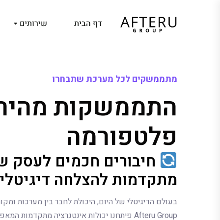
דף הבית
שירותים
מ
ת
מ
מ
ש
ק
י
ם
ל
כ
ל
מ
ע
ר
כ
ת
ש
ת
ב
ח
ר
ו
ה
ת
מ
מ
ש
ק
ו
ת
מ
ה
י
ר
פ
ל
ט
פ
ו
ר
מ
ה
חיבורים חכמים לעסק של
מתקדמות להצלחה דיגיטלי
בעולם הדיגיטלי של היום, היכולת לחבר בין מערכות ומקו
Afteru Group פיתחנו יכולות אינטגרציה מתקדמות 