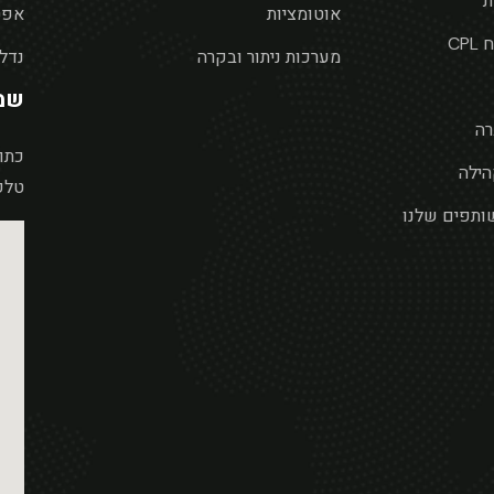
ת
אוטומציות
אפט
CP
מערכות ניתור ובקרה
נדלן
שמ
רה
כתובת :
הילה
טלפון : 
ותפים שלנו