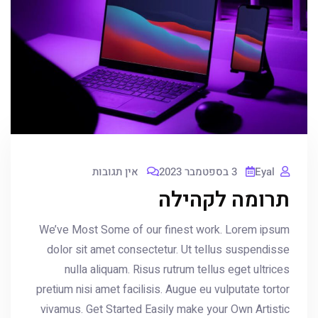
Eyal
3 בספטמבר 2023
אין תגובות
תרומה לקהילה
We’ve Most Some of our finest work. Lorem ipsum
dolor sit amet consectetur. Ut tellus suspendisse
nulla aliquam. Risus rutrum tellus eget ultrices
pretium nisi amet facilisis. Augue eu vulputate tortor
vivamus. Get Started Easily make your Own Artistic